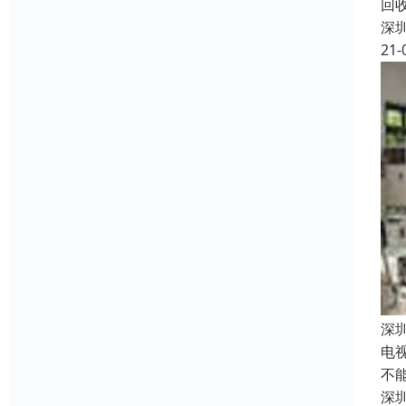
回
深
21-
深
电
不
深