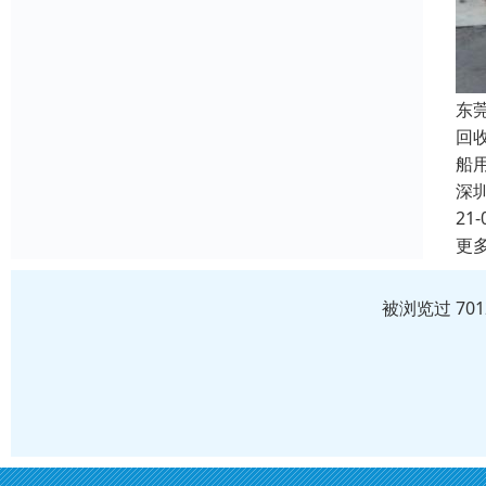
东
回
船
深
21-
更
被浏览过 70