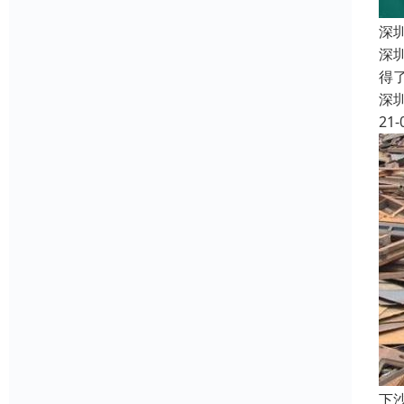
深
深
得
深
21-
下