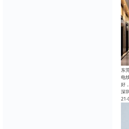
东
电
好
深
21-