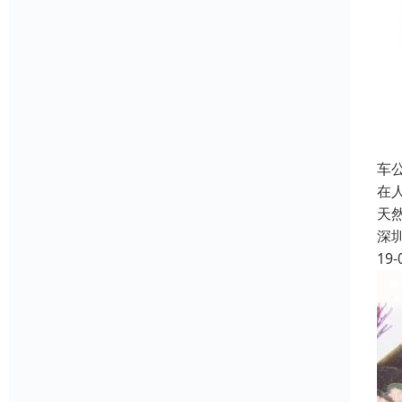
车
在
天
深
19-