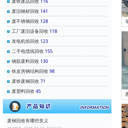
废铁废品回收
116
废旧钢材回收
141
废不锈钢回收
128
工厂废旧设备回收
118
发电机组回收
123
二手电缆线回收
155
钢筋废料回收
130
铁皮房钢结构回收
98
废铁废钢回收
71
废塑料回收
45
废钢回收有哪些意义