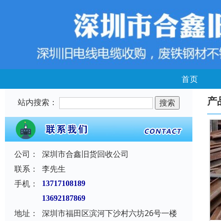
首页
产
站内搜索：
公司：
深圳市合鑫旧货回收公司
联系：
李先生
手机：
13717108189
13692187869
地址：
深圳市福田区滨河下沙村六坊26号一楼